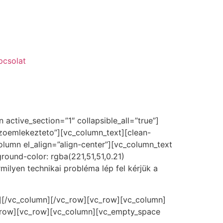
pcsolat
ctive_section=”1″ collapsible_all=”true”]
lszoemlekezteto”][vc_column_text]
[clean-
olumn el_align=”align-center”][vc_column_text
und-color: rgba(221,51,51,0.21)
milyen technikai probléma lép fel kérjük a
t][/vc_column][/vc_row][vc_row][vc_column]
_row][vc_row][vc_column][vc_empty_space