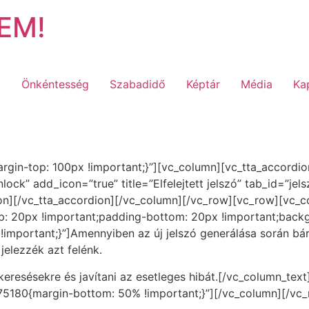
EM!
k
Önkéntesség
Szabadidő
Képtár
Média
Ka
n-top: 100px !important;}”][vc_column][vc_tta_accordion a
ock” add_icon=”true” title=”Elfelejtett jelszó” tab_id=”je
ion][/vc_tta_accordion][/vc_column][/vc_row][vc_row][vc_c
 20px !important;padding-bottom: 20px !important;backgro
!important;}”]Amennyiben az új jelszó generálása során bár
jelezzék azt felénk.
eresésekre és javítani az esetleges hibát.[/vc_column_tex
5180{margin-bottom: 50% !important;}”][/vc_column][/vc