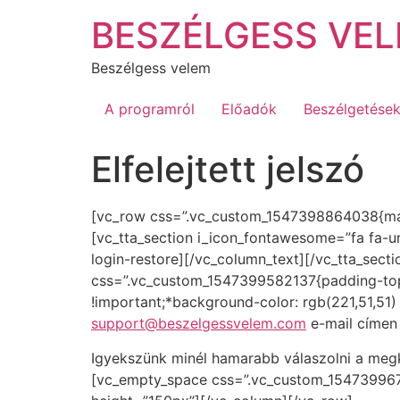
Ugrás
BESZÉLGESS VEL
a
tartalomhoz
Beszélgess velem
A programról
Előadók
Beszélgetése
Elfelejtett jelszó
[vc_row css=”.vc_custom_1547398864038{margi
[vc_tta_section i_icon_fontawesome=”fa fa-unl
login-restore]
[/vc_column_text][/vc_tta_sect
css=”.vc_custom_1547399582137{padding-top:
!important;*background-color: rgb(221,51,51) 
support@beszelgessvelem.com
e-mail címen 
Igyekszünk minél hamarabb válaszolni a megk
[vc_empty_space css=”.vc_custom_154739967