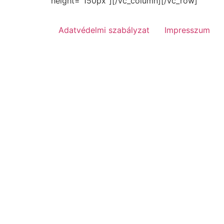
height=”150px”][/vc_column][/vc_row]
Adatvédelmi szabályzat
Impresszum